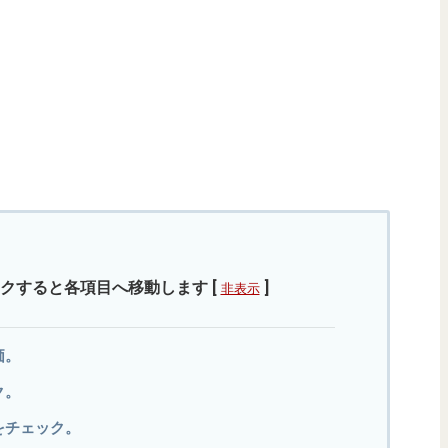
クすると各項目へ移動します
[
]
非表示
価。
ク。
品をチェック。