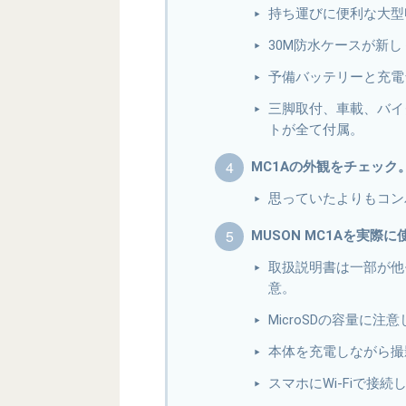
持ち運びに便利な大型
30M防水ケースが新
予備バッテリーと充電
三脚取付、車載、バイ
トが全て付属。
MC1Aの外観をチェック
思っていたよりもコン
MUSON MC1Aを実際
取扱説明書は一部が他
意。
MicroSDの容量に注
本体を充電しながら撮
スマホにWi-Fiで接