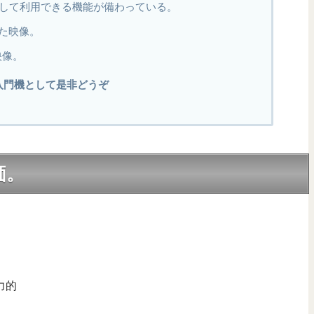
して利用できる機能が備わっている。
影した映像。
映像。
。入門機として是非どうぞ
価。
力的