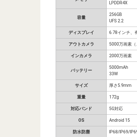
LPDDR4X
256GB
容量
UFS 2.2
ディスプレイ
6.78インチ、有
アウトカメラ
5000万画素
インカメラ
2000万画素
5000mAh
バッテリー
33W
サイズ
厚さ5.9mm
重量
172g
対応バンド
5G対応
OS
Android 15
防水防塵
IP68/IP69/IP6