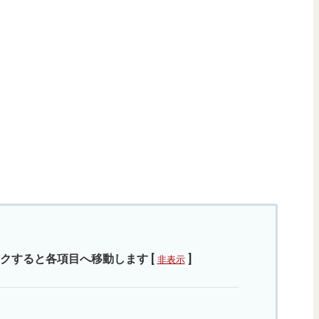
クすると各項目へ移動します
[
]
非表示