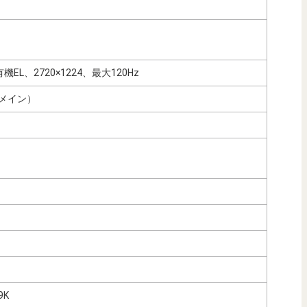
機EL、2720×1224、最大120Hz
（メイン）
9K