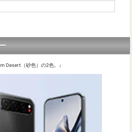
ィー
nium Desert（砂色）の2色。↓