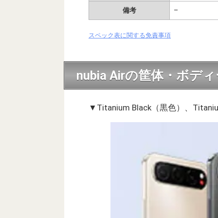
備考
–
スペック表に関する免責事項
nubia Airの筐体・ボデ
▼Titanium Black（黒色）、Tita