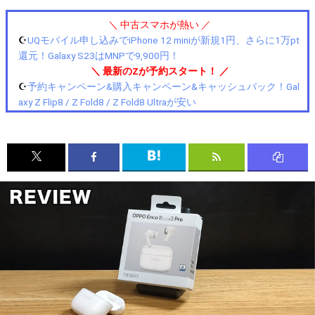
＼ 中古スマホが熱い ／
☪️
UQモバイル申し込みでiPhone 12 miniが新規1円、さらに1万pt
還元！Galaxy S23はMNPで9,900円！
＼ 最新のZが予約スタート！ ／
☪️
予約キャンペーン&購入キャンペーン&キャッシュバック！Gal
axy Z Flip8 / Z Fold8 / Z Fold8 Ultraが安い