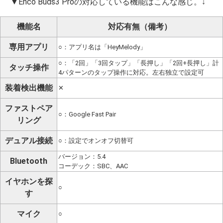
▼Enco Buds3 Proの対応している機能はこんな感じ。↓
機能名
対応有無（備考）
専用アプリ
○：アプリ名は「HeyMelody」
○：「2回」「3回タップ」「長押し」「2回+長押し」計
タッチ操作
4パターンのタップ操作に対応。左右独立で設定可
装着検出機能
✕
ファストペア
○：Google Fast Pair
リング
デュアル接続
○：設定でオンオフ切替可
バージョン：5.4
Bluetooth
コーデック：SBC、AAC
イヤホンを探
○
す
マイク
○