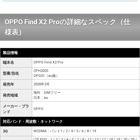
OPPO Find X2 Proの詳細なスペック（仕
様表）
製品情報
端末名
OPPO Find X2 Pro
CPH2025
型番/別名
OPG01（au版）
発売年
2020年3月
海外：SIMフリー
発売地域
日本：au
メーカー・ブラ
OPPO
ンド
対応バンド・周波数・ネットワーク
3G
WCDMA：バンド1 / 2 / 4 / 5 / 6 / 8 / 19
LTE FDD：1 / 2 / 3 / 4 / 5 / 7 / 8 / 12 / 13 / 17 / 18 / 19 / 20 / 25 /