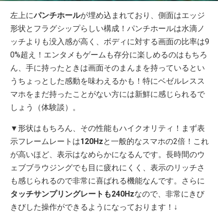
左上に
パンチホール
が埋め込まれており、側面はエッジ
形状とフラグシップらしい構成！パンチホールは水滴ノ
ッチよりも没入感が高く、ボディに対する画面の比率は9
0%超え！エンタメもゲームも存分に楽しめるのはもちろ
ん、手に持ったときは画面そのまんまを持っているとい
うちょっとした感動を味わえるかも！特にベゼルレスス
マホをまだ持ったことがない方には新鮮に感じられるで
しょう（体験談）。
▼形状はもちろん、その性能もハイクオリティ！まず表
示フレームレートは
120Hz
と一般的なスマホの2倍！これ
が高いほど、表示はなめらかになるんです。長時間のウ
ェブブラウジングでも目に疲れにくく、表示のリッチさ
も感じられるので非常に喜ばれる機能なんです。さらに
タッチサンプリングレートも240Hz
なので、非常にきび
きびした操作ができるようになっております！↓