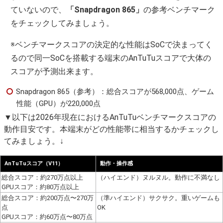
ていないので、
「Snapdragon 865」
の参考ベンチマーク
をチェックしてみましょう。
※ベンチマークスコアの決定的な性能はSoCで決まってく
るので同一SoCを搭載する端末のAnTuTuスコアで大体の
スコアが予測出来ます。
Snapdragon 865（参考）：総合スコアが568,000点、ゲーム
性能（GPU）が220,000点
▼以下は2026年現在におけるAnTuTuベンチマークスコアの
動作目安です。本端末がどの性能帯に相当するかチェックし
てみましょう。↓
AnTuTuスコア（V11）
動作・操作感
総合スコア：約270万点以上
（ハイエンド）ヌルヌル。動作に不満なし
GPUスコア：約80万点以上
総合スコア：約200万点〜270万
（準ハイエンド）サクサク。重いゲームも
点
OK
GPUスコア：約60万点〜80万点