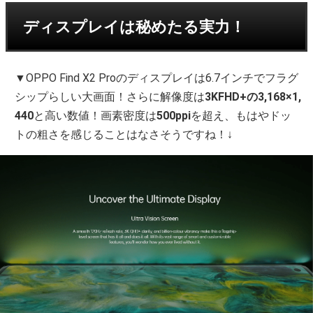
ディスプレイは秘めたる実力！
▼OPPO Find X2 Proのディスプレイは6.7インチでフラグ
シップらしい大画面！さらに解像度は
3KFHD+の3,168×1,
440
と高い数値！画素密度は
500ppi
を超え、もはやドッ
トの粗さを感じることはなさそうですね！↓