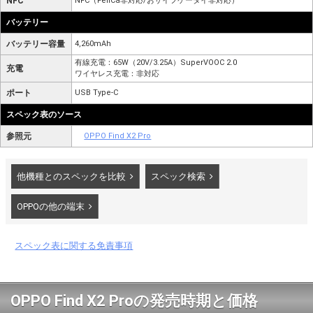
NFC
NFC（FeliCa非対応/おサイフケータイ非対応）
バッテリー
バッテリー容量
4,260mAh
有線充電：65W（20V/3.25A）SuperVOOC 2.0
充電
ワイヤレス充電：非対応
ポート
USB Type-C
スペック表のソース
参照元
OPPO Find X2 Pro
他機種とのスペックを比較
スペック検索
OPPOの他の端末
スペック表に関する免責事項
OPPO Find X2 Proの発売時期と価格