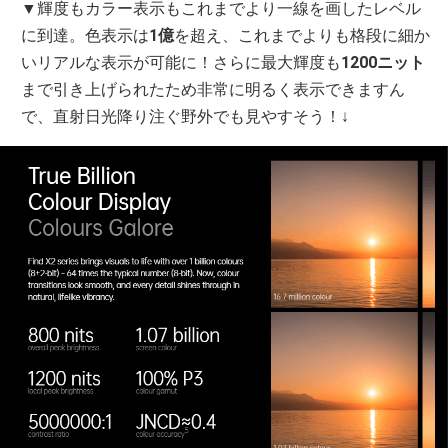
▼輝度もカラー表示もこれまでより一線を画したレベル
に到達。色表示は
1億
を超え、これまでよりも格段に細か
いリアルな表示が可能に！さらに最大輝度も
1200ニット
まで引き上げられたため非常に明るく表示できますん
で、直射日光降り注ぐ野外でも見やすそう！↓