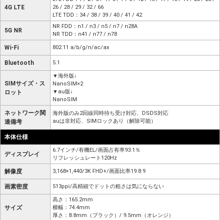
4G LTE
26 / 28 / 29 / 32 / 66
LTE TDD：34 / 38 / 39 / 40 / 41 / 42
NR FDD：n1 / n3 / n5 / n7 / n28A
5G NR
NR TDD：n41 / n77 / n78
Wi-Fi
802.11 a/b/g/n/ac/ax
Bluetooth
5.1
▼海外版↓
SIMサイズ・ス
NanoSIM×2
▼au版↓
ロット
NanoSIM
ネットワーク関
海外版のみ2回線同時待ち受け対応、DSDS対応
auは非対応、SIMロックあり（解除可能）
連備考
本体仕様
6.7インチ/有機EL/画面占有率93.1％
ディスプレイ
リフレッシュレート120Hz
解像度
3,168×1,440/3K FHD+/画面比率19.8:9
画素密度
513ppi/高精細でドットの粗さは気にならない
高さ：165.2mm
サイズ
横幅：74.4mm
厚さ：8.8mm（ブラック）/ 9.5mm（オレンジ）