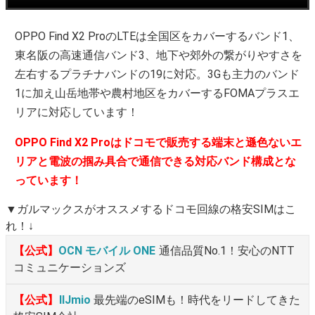
OPPO Find X2 ProのLTEは全国区をカバーするバンド1、
東名阪の高速通信バンド3、地下や郊外の繋がりやすさを
左右するプラチナバンドの19に対応。3Gも主力のバンド
1に加え山岳地帯や農村地区をカバーするFOMAプラスエ
リアに対応しています！
OPPO Find X2 Proはドコモで販売する端末と遜色ないエ
リアと電波の掴み具合で通信できる対応バンド構成とな
っています！
▼ガルマックスがオススメするドコモ回線の格安SIMはこ
れ！↓
【公式】
OCN モバイル ONE
通信品質No.1！安心のNTT
コミュニケーションズ
【公式】
IIJmio
最先端のeSIMも！時代をリードしてきた