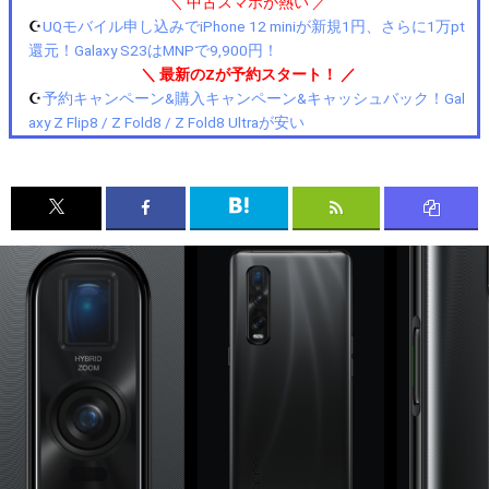
＼ 中古スマホが熱い ／
☪️
UQモバイル申し込みでiPhone 12 miniが新規1円、さらに1万pt
還元！Galaxy S23はMNPで9,900円！
＼ 最新のZが予約スタート！ ／
☪️
予約キャンペーン&購入キャンペーン&キャッシュバック！Gal
axy Z Flip8 / Z Fold8 / Z Fold8 Ultraが安い