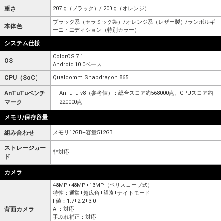
重さ
207 g（ブラック）/ 200 g（オレンジ）
ブラック系（セラミック製）/オレンジ系（レザー製）/ランボルギ
本体色
ーニ・エディション（特別カラー）
システム仕様
ColorOS 7.1
OS
Android 10.0ベース
CPU（SoC）
Qualcomm Snapdragon 865
AnTuTuベンチ
AnTuTu v8（参考値）：総合スコア約568000点、GPUスコア約
マーク
220000点
メモリ/保存容量
組み合わせ
メモリ12GB+容量512GB
ストレージカー
非対応
ド
カメラ
48MP+48MP+13MP（ペリスコープ式）
特性：通常+超広角+望遠+ナイトモード
F値：1.7+2.2+3.0
背面カメラ
AI：対応
手ぶれ補正：対応