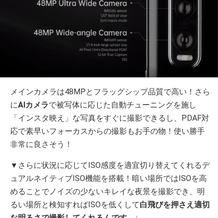
メインカメラは48MPとフラッグシップ品質で高い！さら
に
AIカメラ
で被写体に応じた自動チューニングを施し
「インスタ映え」な写真をすぐに撮影できるし、PDAF対
応で素早いフォーカスからの撮影もお手の物！使い勝手
非常に良さそう！
▼さらに状況に応じてISO感度を適宜切り替えてくれるデ
ュアルネイティブISO機能を搭載！暗い場所ではISOを高
めることでノイズの少ないキレイな夜景を撮影でき、明
るい場所と検知すればISOを低くして
白飛びを押さえ適切
な明るさで撮影してくれるんです。
↓