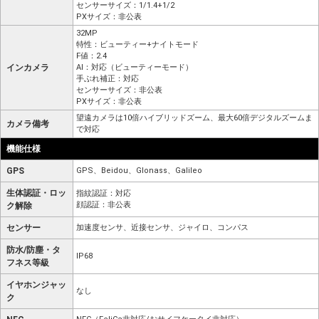
センサーサイズ：1/1.4+1/2
PXサイズ：非公表
32MP
特性：ビューティー+ナイトモード
F値：2.4
インカメラ
AI：対応（ビューティーモード）
手ぶれ補正：対応
センサーサイズ：非公表
PXサイズ：非公表
望遠カメラは10倍ハイブリッドズーム、最大60倍デジタルズームま
カメラ備考
で対応
機能仕様
GPS
GPS、Beidou、Glonass、Galileo
生体認証・ロッ
指紋認証：対応
顔認証：非公表
ク解除
センサー
加速度センサ、近接センサ、ジャイロ、コンパス
防水/防塵・タ
IP68
フネス等級
イヤホンジャッ
なし
ク