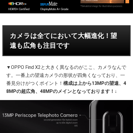
カメラは全てにおいて大幅進化！望
遠も広角も注目です
▼OPPO Find X2と大きく異なるのがここ、カメラなんで
す。一番上の望遠カメラの形状が四角くなっており、一
番見分けがつくポイント！
構成は上から13MPの望遠、4
8MPの超広角、48MPのメインとなっております！
↓