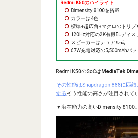
Redmi K50のハイライト
Dimensity 8100を搭載
カラーは4色
標準+超広角+マクロのトリプ
120Hz対応の2K有機ELディ
スピーカーはデュアル式
67W充電対応の5,500mAhバ
Redmi K50のSoCは
MediaTek Dime
その性能はSnapdragon 888に匹敵
する
そう性能の高さが注目されて
▼潜在能力の高いDimensity 8100