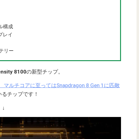
ル構成
スプレイ
ッテリー
nsity 8100
の新型チップ。
、マルチコアに至ってはSnapdragon 8 Gen 1に匹敵
いるチップです！
。↓