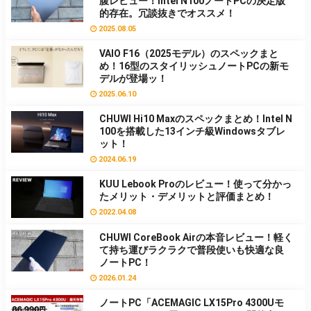
腹レビュー！Intel N100ノートPCの決定版
的存在。冗談抜きでオススメ！
2025.08.05
VAIO F16（2025モデル）のスペックまと
め！16型のスタイリッシュノートPCの新モ
デルが登場ッ！
2025.06.10
CHUWI Hi10 Maxのスペックまとめ！Intel N
100を搭載した13インチ級Windowsタブレ
ット！
2024.06.19
KUU Lebook Proのレビュー！使って分かっ
たメリット・デメリットと評価まとめ！
2022.04.08
CHUWI CoreBook Airの本音レビュー！軽く
て持ち運びラクラクで普段使いも快適な良
ノートPC！
2026.01.24
ノートPC「ACEMAGIC LX15Pro 4300Uモ