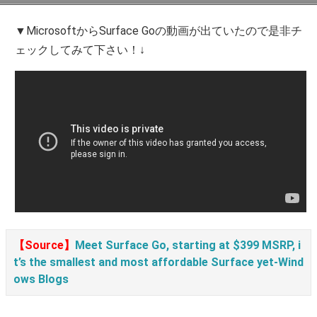
▼MicrosoftからSurface Goの動画が出ていたので是非チ
ェックしてみて下さい！↓
【Source】
Meet Surface Go, starting at $399 MSRP, i
t’s the smallest and most affordable Surface yet-Wind
ows Blogs