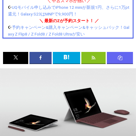
＼ 中古スマホが熱い ／
☪️
UQモバイル申し込みでiPhone 12 miniが新規1円、さらに1万pt
還元！Galaxy S23はMNPで9,900円！
＼ 最新のZが予約スタート！ ／
☪️
予約キャンペーン&購入キャンペーン&キャッシュバック！Gal
axy Z Flip8 / Z Fold8 / Z Fold8 Ultraが安い