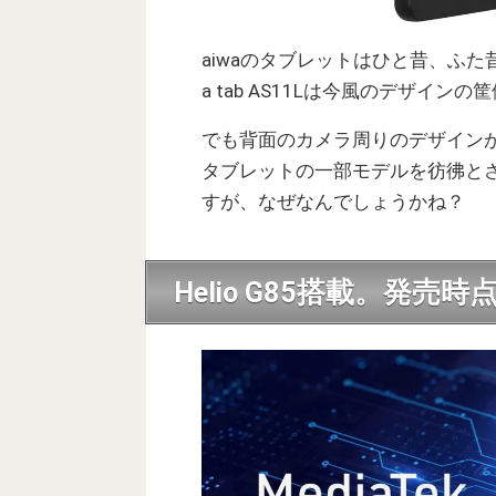
aiwaのタブレットはひと昔、ふた
a tab AS11Lは今風のデザイ
でも背面のカメラ周りのデザイン
タブレットの一部モデルを彷彿と
すが、なぜなんでしょうかね？
Helio G85搭載。発