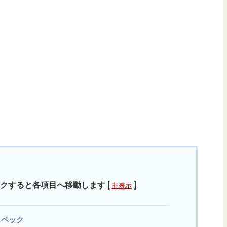
クすると各項目へ移動します
[
]
非表示
細スペック