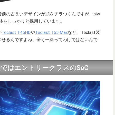
昔前の古臭いデザインが頭をチラつくんですが、aiw
ンの筐体をしっかりと採用しています。
が
Teclast T45HD
や
Teclast T65 Max
など、Teclast製
させるんですよね。全く一緒ってわけではないんで
売時点ではエントリークラスのSoC