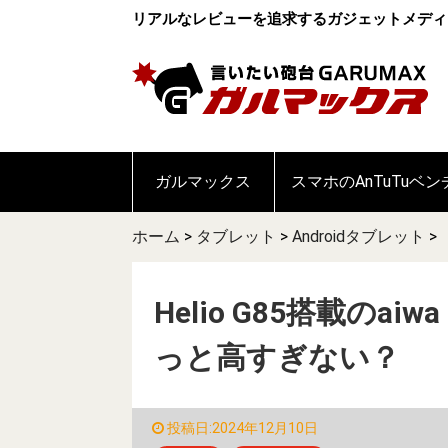
リアルなレビューを追求するガジェットメディ
ガルマックス
スマホのAnTuTuベ
ホーム
>
タブレット
>
Androidタブレット
>
Helio G85搭載のai
っと高すぎない？
投稿日:2024年12月10日