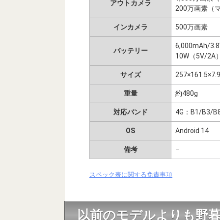
アウトカメラ
200万画素（
インカメラ
500万画素
6,000mAh/3.
バッテリー
10W（5V/2A
サイズ
257×161.5×7
重量
約480g
対応バンド
4G：B1/B3/B8
OS
Android 14
備考
–
スペック表に関する免責事項
以前のモデルよりも野