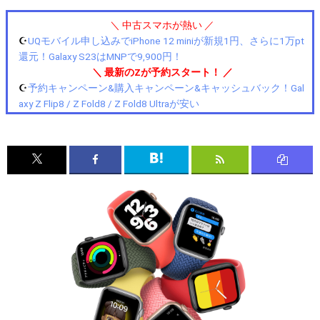
＼ 中古スマホが熱い ／
☪️
UQモバイル申し込みでiPhone 12 miniが新規1円、さらに1万pt
還元！Galaxy S23はMNPで9,900円！
＼ 最新のZが予約スタート！ ／
☪️
予約キャンペーン&購入キャンペーン&キャッシュバック！Gal
axy Z Flip8 / Z Fold8 / Z Fold8 Ultraが安い