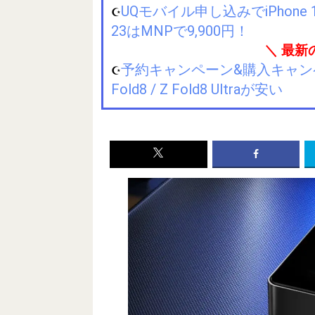
UQモバイル申し込みでiPhone 1
☪️
23はMNPで9,900円！
＼ 最新
予約キャンペーン&購入キャンペーン&
☪️
Fold8 / Z Fold8 Ultraが安い