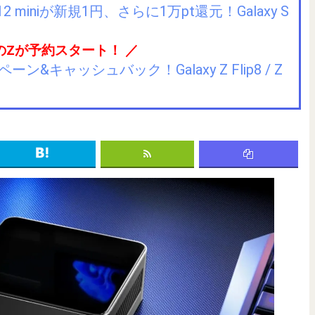
2 miniが新規1円、さらに1万pt還元！Galaxy S
のZが予約スタート！ ／
キャッシュバック！Galaxy Z Flip8 / Z