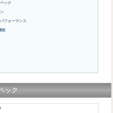
細スペック
イン
性能・パフォーマンス
・機能
スペック
H