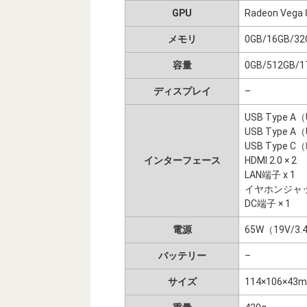
GPU
Radeon Vega 
メモリ
0GB/16GB/3
容量
0GB/512GB/1
ディスプレイ
–
USB Type A（U
USB Type A（U
USB Type 
インターフェース
HDMI 2.0 × 2
LAN端子 x 1
イヤホンジャック
DC端子 × 1
電源
65W（19V/3.
バッテリー
–
サイズ
114×106×43