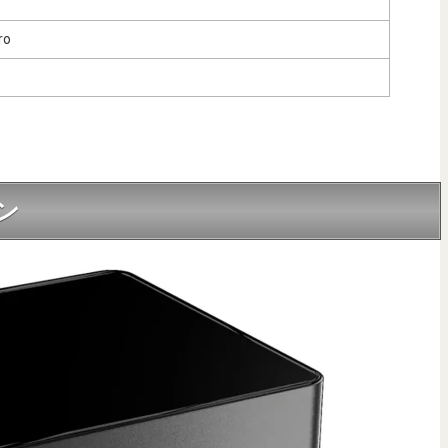
ro
イン