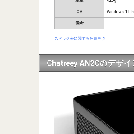
重量
420g
OS
Windows 11 P
備考
–
スペック表に関する免責事項
Chatreey AN2Cのデザ