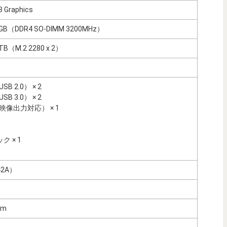
8 Graphics
2GB（DDR4 SO-DIMM 3200MHz）
TB（M.2 2280 x 2）
SB 2.0） × 2
SB 3.0） × 2
C（映像出力対応） × 1
 × 1
42A）
mm