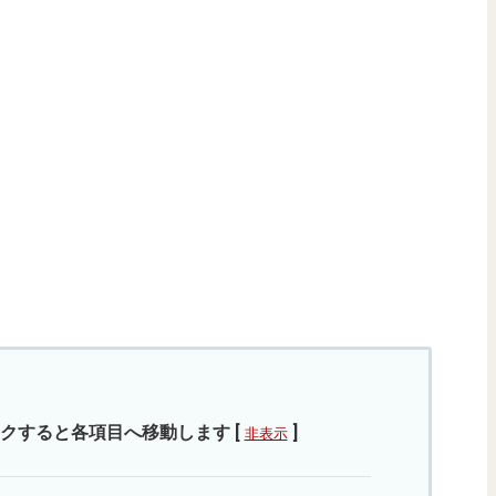
クすると各項目へ移動します
[
]
非表示