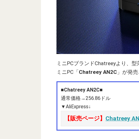
ミニPCブランドChatreeyより、型
ミニPC「
Chatreey AN2C
」が発売
■Chatreey AN2C■
通常価格→256.86ドル
▼AliExpress↓
【販売ページ】
Chatreey AN