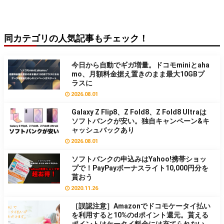
同カテゴリの人気記事もチェック！
今日から自動でギガ増量。ドコモminiとaha
mo、月額料金据え置きのまま最大10GBプ
ラスに
2026.08.01
Galaxy Z Flip8、Z Fold8、Z Fold8 Ultraは
ソフトバンクが安い。独自キャンペーン&キ
ャッシュバックあり
2026.08.01
ソフトバンクの申込みはYahoo!携帯ショッ
プで！PayPayボーナスライト10,000円分を
貰おう
2020.11.26
［誤認注意］Amazonでドコモケータイ払い
を利用すると10%のdポイント還元。貰える