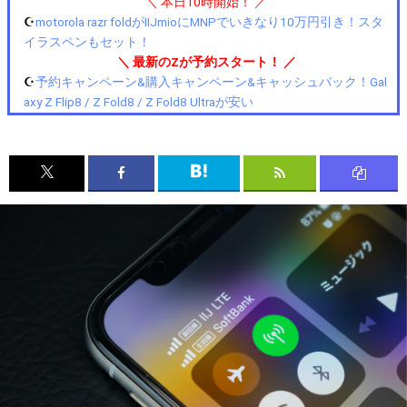
＼ 本日10時開始！ ／
☪️
motorola razr foldがIIJmioにMNPでいきなり10万円引き！スタ
イラスペンもセット！
＼ 最新のZが予約スタート！ ／
☪️
予約キャンペーン&購入キャンペーン&キャッシュバック！Gal
axy Z Flip8 / Z Fold8 / Z Fold8 Ultraが安い