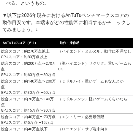
べる、というもの。
▼以下は2026年現在におけるAnTuTuベンチマークスコアの
動作目安です。本端末がどの性能帯に相当するかチェックし
てみましょう。↓
AnTuTuスコア（V11）
動作・操作感
総合スコア：約270万点以上
（ハイエンド）ヌルヌル。動作に不満なし
GPUスコア：約80万点以上
総合スコア：約200万点〜270万
（準ハイエンド）サクサク。重いゲームも
点
OK
GPUスコア：約60万点〜80万点
総合スコア：約140万点〜200万
（ミドルハイ）重いゲームもなんとか
点
GPUスコア：約30万点〜60万点
総合スコア：約70万点〜140万
（ミドルレンジ）軽いゲームくらいなら
点
GPUスコア：約15万点〜30万点
総合スコア：約40万点〜70万点
（エントリー）必要最低限
GPUスコア：約5万点〜15万点
総合スコア：約40万点以下
（ローエンド）サブ端末向き