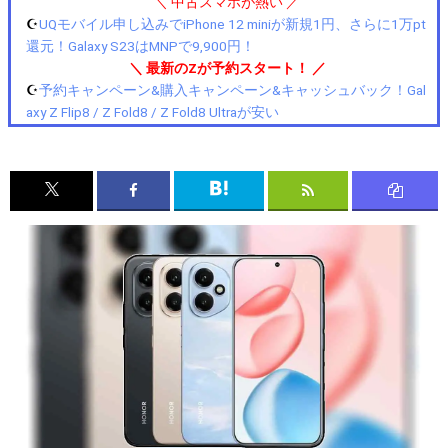
＼ 中古スマホが熱い ／
☪️
UQモバイル申し込みでiPhone 12 miniが新規1円、さらに1万pt
還元！Galaxy S23はMNPで9,900円！
＼ 最新のZが予約スタート！ ／
☪️
予約キャンペーン&購入キャンペーン&キャッシュバック！Gal
axy Z Flip8 / Z Fold8 / Z Fold8 Ultraが安い