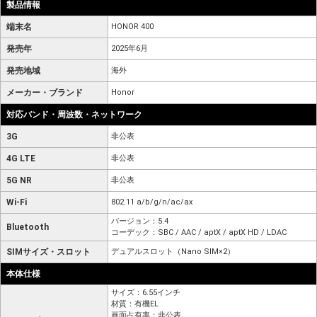
製品情報
端末名
HONOR 400
発売年
2025年6月
発売地域
海外
メーカー・ブランド
Honor
対応バンド・周波数・ネットワーク
3G
非公表
4G LTE
非公表
5G NR
非公表
Wi-Fi
802.11 a/b/g/n/ac/ax
バージョン：5.4
Bluetooth
コーデック：SBC / AAC / aptX / aptX HD / LDAC
SIMサイズ・スロット
デュアルスロット（Nano SIM×2）
本体仕様
サイズ：6.55インチ
材質：有機EL
画面占有率：非公表