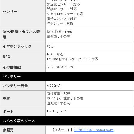
加速度センサー：対応
近接センサー：対応
センサー
ジャイロセンサー：対応
電子コンパス：対応
光センサー：対応
防水/防塵・タフネス等
防水/防塵：IP66
耐衝撃：非公表
級
イヤホンジャック
なし
NFC：対応
NFC
FeliCa/おサイフケータイ：非対応
その他機能
デュアルスピーカー
バッテリー
バッテリー容量
6,000mAh
有線充電：80W
充電
ワイヤレス充電：非公表
逆充電：非公表
ポート
USB Type-C
スペック表のソース
参照元
【公式サイト】
HONOR 400 – honor.com