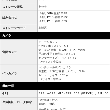
ストレージ規格
非公表
メモリ8GB+容量256GB
組み合わせ
メモリ12GB+容量256GB
メモリ12GB+容量512GB
ストレージカード
非対応
カメラ
デュアルカメラ
①2億画素（メイン、f/1.9）
②1,200万画素（超広角、112°、f/2.2）
背面カメラ
手ぶれ補正：光学式（メイン）
センサーサイズ：1/1.4（メイン）
PXサイズ：非公表
パンチホール式インカメラ
画素数：5,000万画素（メイン、f/2.0）
インカメラ
センサーサイズ：非公表
PXサイズ：非公表
機能仕様
GPS
GPS、A-GPS、GLONASS、BDS（BEIDOU）、GALILEO
指紋認証：対応
生体認証・ロック解除
顔認証：対応
赤外線センサー：対応