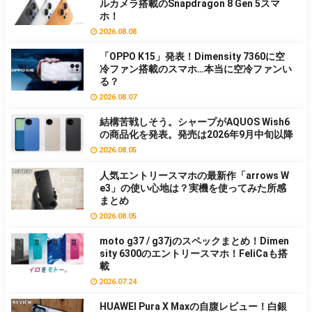
ルカメラ搭載のSnapdragon 8 Gen 5スマ
ホ！
2026.08.08
「OPPO K15」発表！Dimensity 7360に空
冷ファン搭載のスマホ…本当に空冷ファンい
る？
2026.08.07
結構苦戦しそう。シャープがAQUOS Wish6
の商品化を発表。発売は2026年9月中旬以降
2026.08.05
人気エントリースマホの最新作「arrows W
e3」の使い心地は？実機を使ってみた所感
まとめ
2026.08.05
moto g37 / g37jのスペックまとめ！Dimen
sity 6300のエントリースマホ！FeliCaも搭
載
2026.07.24
HUAWEI Pura X Maxの自腹レビュー！白銀