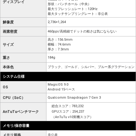
ディスプレイ
形状：パンチホール（中央）
最大リフレッシュレート：120Hz
最大タッチサンプリングレート：非公表
解像度
2,736×1,264
画素密度
460ppi/高精細でドットの粗さは気にならない
高さ：156.5mm
サイズ
横幅：74.6mm
厚さ：7.3mm
重さ
184g
本体色
ブラック、ゴールド、シルバー、ブルー系グラデーション
システム仕様
MagicOS 9.0
OS
Android 15ベース
CPU（SoC）
Qualcomm Snapdragon 7 Gen 3
総合スコア：783,232
AnTuTuベンチマーク
GPUスコア：254,237
（AnTuTu v10実機スコア）
メモリ/保存容量
メモリ規格
非公表