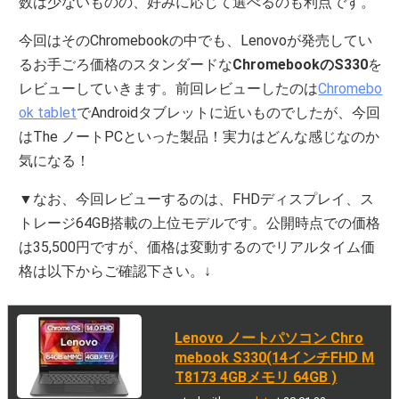
数は少ないものの、好みに応じて選べるのも利点です。
今回はそのChromebookの中でも、Lenovoが発売してい
るお手ごろ価格のスタンダードな
ChromebookのS330
を
レビューしていきます。前回レビューしたのは
Chromebo
ok tablet
でAndroidタブレットに近いものでしたが、今回
はThe ノートPCといった製品！実力はどんな感じなのか
気になる！
▼なお、今回レビューするのは、FHDディスプレイ、ス
トレージ64GB搭載の上位モデルです。公開時点での価格
は35,500円ですが、価格は変動するのでリアルタイム価
格は以下からご確認下さい。↓
Lenovo ノートパソコン Chro
mebook S330(14インチFHD M
T8173 4GBメモリ 64GB )