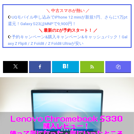
＼ 中古スマホが熱い ／
☪️
UQモバイル申し込みでiPhone 12 miniが新規1円、さらに1万pt
還元！Galaxy S23はMNPで9,900円！
＼ 最新のZが予約スタート！ ／
☪️
予約キャンペーン&購入キャンペーン&キャッシュバック！Gal
axy Z Flip8 / Z Fold8 / Z Fold8 Ultraが安い