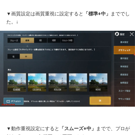
▼画質設定は画質重視に設定すると
「標準+中」
まででし
た。↓
▼動作重視設定にすると
「スムーズ+中」
までで、プロが