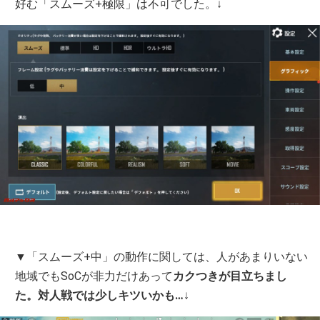
好む「スムーズ+極限」は不可でした。↓
▼「スムーズ+中」の動作に関しては、人があまりいない
地域でもSoCが非力だけあって
カクつきが目立ちまし
た。対人戦では少しキツいかも…
↓