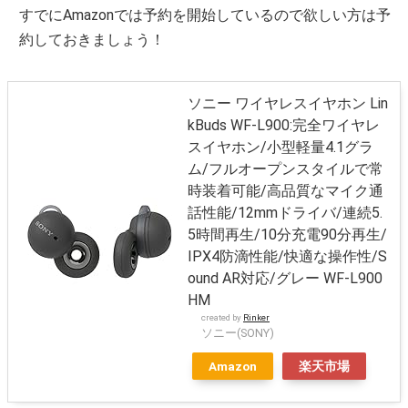
すでにAmazonでは予約を開始しているので欲しい方は予
約しておきましょう！
ソニー ワイヤレスイヤホン Lin
kBuds WF-L900:完全ワイヤレ
スイヤホン/小型軽量4.1グラ
ム/フルオープンスタイルで常
時装着可能/高品質なマイク通
話性能/12mmドライバ/連続5.
5時間再生/10分充電90分再生/
IPX4防滴性能/快適な操作性/S
ound AR対応/グレー WF-L900
HM
created by
Rinker
ソニー(SONY)
Amazon
楽天市場