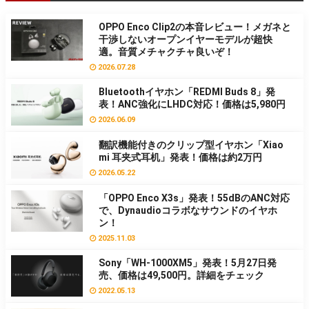
OPPO Enco Clip2の本音レビュー！メガネと
干渉しないオープンイヤーモデルが超快
適。音質メチャクチャ良いぞ！
2026.07.28
Bluetoothイヤホン「REDMI Buds 8」発
表！ANC強化にLHDC対応！価格は5,980円
2026.06.09
翻訳機能付きのクリップ型イヤホン「Xiao
mi 耳夹式耳机」発表！価格は約2万円
2026.05.22
「OPPO Enco X3s」発表！55dBのANC対応
で、Dynaudioコラボなサウンドのイヤホ
ン！
2025.11.03
Sony「WH-1000XM5」発表！5月27日発
売、価格は49,500円。詳細をチェック
2022.05.13