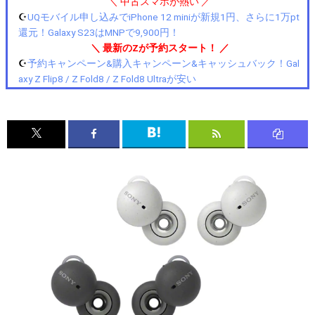
＼ 中古スマホが熱い ／
☪️
UQモバイル申し込みでiPhone 12 miniが新規1円、さらに1万pt
還元！Galaxy S23はMNPで9,900円！
＼ 最新のZが予約スタート！ ／
☪️
予約キャンペーン&購入キャンペーン&キャッシュバック！Gal
axy Z Flip8 / Z Fold8 / Z Fold8 Ultraが安い