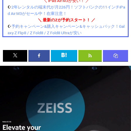
＼ iPad Air M3が安い！ ／
☪️
2年レンタルの端末代が月226円！ソフトバンクの11インチiPa
d Air M3がセール中！在庫注意！
＼ 最新のZが予約スタート！ ／
☪️
予約キャンペーン&購入キャンペーン&キャッシュバック！Gal
axy Z Flip8 / Z Fold8 / Z Fold8 Ultraが安い