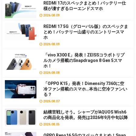
REDMI 17のスペックまとめ！バッテリー仕
様が凄すぎるローエンドスマホ
2026.08.09
REDMI 17 5G（グローバル版）のスペックま
とめ！バッテリー山盛りのエントリースマ
ホ
2026.08.09
「vivo X300 E」発表！ZEISSコラボトリプ
ルカメラ搭載のSnapdragon 8 Gen 5スマ
ホ！
2026.08.08
「OPPO K15」発表！Dimensity 7360に空
冷ファン搭載のスマホ…本当に空冷ファンい
る？
2026.08.07
結構苦戦しそう。シャープがAQUOS Wish6
の商品化を発表。発売は2026年9月中旬以降
2026.08.05
OPPO Reno16 5Gのスペックまとめ！Snap