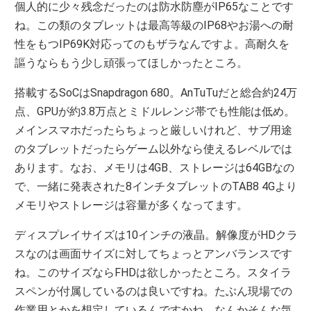
個人的に少々残念だったのは防水防塵がIP65なことです
ね。この類のタブレットは最高等級のIP68やお湯への耐
性をもつIP69K対応ってのもザラなんですよ。高耐久を
謳うならもう少し頑張ってほしかったところ。
搭載するSoCはSnapdragon 680。AnTuTuだと総合約24万
点、GPUが約3.8万点とミドルレンジ帯でも性能は低め。
メインスマホだったらちょっと厳しいけれど、サブ用途
のタブレットだったらゲーム以外なら使えるレベルでは
あります。なお、メモリは4GB、ストレージは64GBなの
で、一緒に発表された8インチタブレットのTAB8 4Gより
メモリやストレージは容量が多くなってます。
ディスプレイサイズは10インチの液晶。解像度がHDクラ
スなのは画面サイズに対してちょっとアンバランスです
ね。このサイズならFHDは欲しかったところ。スタイラ
スペンが付属しているのは良いですね。たぶん現場での
作業用とかを想定しているんですかね。なんかそんな気