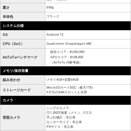
重さ
690g
本体色
ブラック
システム仕様
OS
Android 12
CPU（SoC）
Qualcomm Snapdragon 680
総合スコア：約240,000
AnTuTuベンチマーク
GPUスコア：約38,000
（AnTuTu v9参考値）
メモリ/保存容量
組み合わせ
メモリ4GB+容量64GB
MicroSDカード対応（最大1TB）
ストレージカード
※片方のSIMスロットと共用
カメラ
シングルカメラ
①1,300万画素（メイン、f/2.2）
背面カメラ
手ぶれ補正：非公表
センサーサイズ：非公表
PXサイズ：非公表