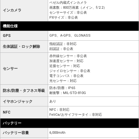
ベゼル内蔵式インカメラ
画素数：800万画素（メイン、f/2.2）
インカメラ
センサーサイズ：非公表
PXサイズ：非公表
機能仕様
GPS
GPS、A-GPS、GLONASS
指紋認証：非対応
生体認証・ロック解除
顔認証：非公表
赤外線センサー：非公表
加速度センサー：対応
近接センサー：対応
センサー
ジャイロセンサー：非公表
電子コンパス：非公表
光センサー：対応
防水/防塵：IP65
防水/防塵・タフネス等級
耐衝撃：MIL-STD-810G
イヤホンジャック
あり
NFC：非対応
NFC
FeliCa/おサイフケータイ：非対応
バッテリー
バッテリー容量
6,000mAh