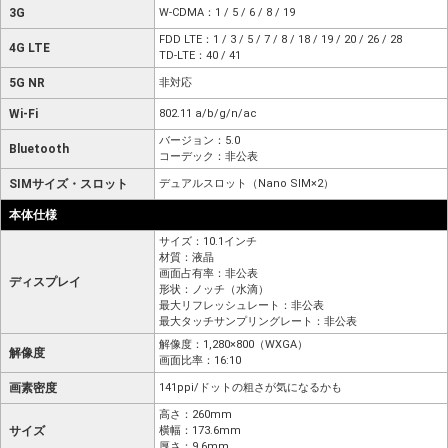
3G
W-CDMA：1 / 5 / 6 / 8 / 19
FDD LTE：1 / 3 / 5 / 7 / 8 / 18 / 19 / 20 / 26 / 28
4G LTE
TD-LTE：40 / 41
5G NR
非対応
Wi-Fi
802.11 a/b/g/n/ac
バージョン：5.0
Bluetooth
コーデック：非公表
SIMサイズ・スロット
デュアルスロット（Nano SIM×2）
本体仕様
サイズ：10.1インチ
材質：液晶
画面占有率：非公表
ディスプレイ
形状：ノッチ（水滴）
最大リフレッシュレート：非公表
最大タッチサンプリングレート：非公表
解像度：1,280×800（WXGA）
解像度
画面比率：16:10
画素密度
141ppi/ドットの粗さが気になるかも
高さ：260mm
サイズ
横幅：173.6mm
厚さ：9.6mm