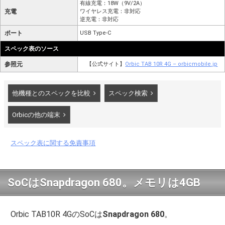
有線充電：18W（9V/2A）
充電
ワイヤレス充電：非対応
逆充電：非対応
ポート
USB Type-C
スペック表のソース
参照元
【公式サイト】
Orbic TAB 10R 4G – orbicmobile.jp
他機種とのスペックを比較
スペック検索
Orbicの他の端末
スペック表に関する免責事項
SoCはSnapdragon 680。メモリは4GB
Orbic TAB10R 4GのSoCは
Snapdragon 680
。