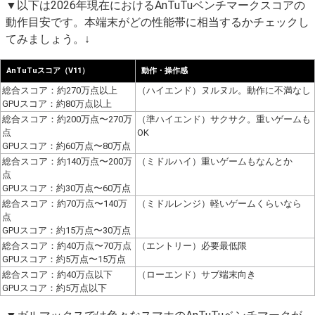
▼以下は2026年現在におけるAnTuTuベンチマークスコアの
動作目安です。本端末がどの性能帯に相当するかチェックし
てみましょう。↓
AnTuTuスコア（V11）
動作・操作感
総合スコア：約270万点以上
（ハイエンド）ヌルヌル。動作に不満なし
GPUスコア：約80万点以上
総合スコア：約200万点〜270万
（準ハイエンド）サクサク。重いゲームも
点
OK
GPUスコア：約60万点〜80万点
総合スコア：約140万点〜200万
（ミドルハイ）重いゲームもなんとか
点
GPUスコア：約30万点〜60万点
総合スコア：約70万点〜140万
（ミドルレンジ）軽いゲームくらいなら
点
GPUスコア：約15万点〜30万点
総合スコア：約40万点〜70万点
（エントリー）必要最低限
GPUスコア：約5万点〜15万点
総合スコア：約40万点以下
（ローエンド）サブ端末向き
GPUスコア：約5万点以下