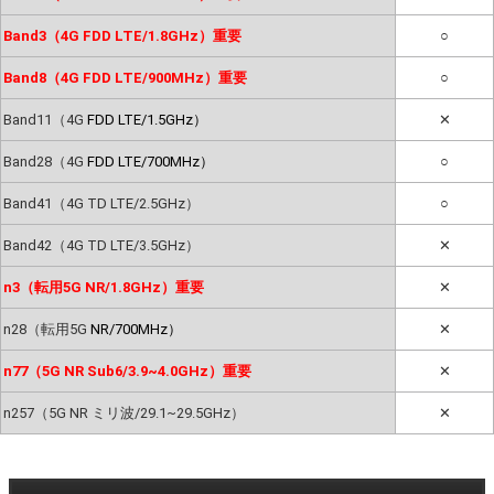
Band3（4G FDD LTE/1.8GHz）重要
○
Band8（4G FDD LTE/900MHz）重要
○
Band11（4G
FDD LTE/1.5GHz）
✕
Band28（4G
FDD LTE/700MHz）
○
Band41（4G TD LTE/2.5GHz）
○
Band42（4G TD LTE/3.5GHz）
✕
n3（転用5G NR/1.8GHz）重要
✕
n28（転用5G
NR/700MHz）
✕
n77（5G NR Sub6/3.9~4.0GHz）重要
✕
n257（5G NR ミリ波/29.1~29.5GHz）
✕