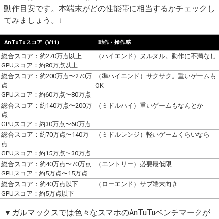
動作目安です。本端末がどの性能帯に相当するかチェックし
てみましょう。↓
AnTuTuスコア（V11）
動作・操作感
総合スコア：約270万点以上
（ハイエンド）ヌルヌル。動作に不満なし
GPUスコア：約80万点以上
総合スコア：約200万点〜270万
（準ハイエンド）サクサク。重いゲームも
点
OK
GPUスコア：約60万点〜80万点
総合スコア：約140万点〜200万
（ミドルハイ）重いゲームもなんとか
点
GPUスコア：約30万点〜60万点
総合スコア：約70万点〜140万
（ミドルレンジ）軽いゲームくらいなら
点
GPUスコア：約15万点〜30万点
総合スコア：約40万点〜70万点
（エントリー）必要最低限
GPUスコア：約5万点〜15万点
総合スコア：約40万点以下
（ローエンド）サブ端末向き
GPUスコア：約5万点以下
▼ガルマックスでは色々なスマホのAnTuTuベンチマークが