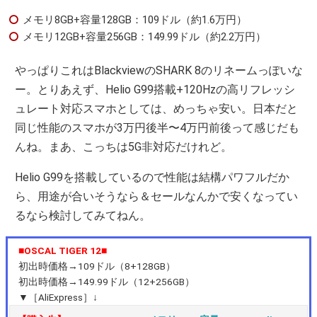
メモリ8GB+容量128GB：109ドル（約1.6万円）
メモリ12GB+容量256GB：149.99ドル（約2.2万円）
やっぱりこれはBlackviewのSHARK 8のリネームっぽいな
ー。とりあえず、Helio G99搭載+120Hzの高リフレッシ
ュレート対応スマホとしては、めっちゃ安い。日本だと
同じ性能のスマホが3万円後半〜4万円前後って感じだも
んね。まあ、こっちは5G非対応だけれど。
Helio G99を搭載しているので性能は結構パワフルだか
ら、用途が合いそうなら＆セールなんかで安くなってい
るなら検討してみてねん。
■OSCAL TIGER 12■
初出時価格→109ドル（8+128GB）
初出時価格→149.99ドル（12+256GB）
▼［AliExpress］↓