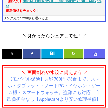
【購入先】
OSCAL TIGER 12/メモリ8GB/容量128GB – AliExpre
ss
最新価格をチェック！
リンク先で12GB版も選べるよ！
＼良かったらシェアしてね！／
＼ 画面割れや水没に備えよう ／
【モバイル保険】月額700円で3台まで。スマ
ホ・タブレット・ノートPC・イヤホン・ゲー
ム機・スマートウォッチ。盗難にも対応、自
己負担金なし【AppleCareより安い修理補償】