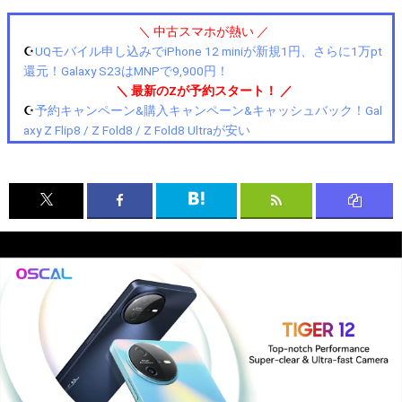
＼ 中古スマホが熱い ／
☪️
UQモバイル申し込みでiPhone 12 miniが新規1円、さらに1万pt
還元！Galaxy S23はMNPで9,900円！
＼ 最新のZが予約スタート！ ／
☪️
予約キャンペーン&購入キャンペーン&キャッシュバック！Gal
axy Z Flip8 / Z Fold8 / Z Fold8 Ultraが安い