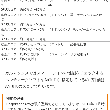
総合スコア：約200万点〜270万
（準ハイエンド）サクサク。重いゲームも
点
OK
GPUスコア：約60万点〜80万点
総合スコア：約140万点〜200万
（ミドルハイ）重いゲームもなんとか
点
GPUスコア：約30万点〜60万点
総合スコア：約70万点〜140万
（ミドルレンジ）軽いゲームくらいなら
点
GPUスコア：約15万点〜30万点
総合スコア：約40万点〜70万点
（エントリー）必要最低限
GPUスコア：約5万点〜15万点
総合スコア：約40万点以下
（ローエンド）サブ端末向き
GPUスコア：約5万点以下
ガルマックスではスマートフォンの性能をチェックする
ベンチマークソフトをAnTuTuに指定しているので評価は
AnTuTuのスコアで行います。
性能の評価
Snapdragon 625は現在型落ちとなっていますが、2017年11月時
点でも現行のSnapdragon 630と総合性能は大きく異ならないの