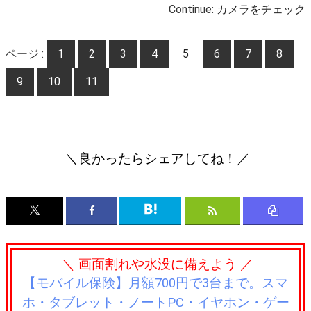
Continue:
カメラをチェック
ページ :
1
2
3
4
5
6
7
8
9
10
11
＼良かったらシェアしてね！／
＼ 画面割れや水没に備えよう ／
【モバイル保険】月額700円で3台まで。スマ
ホ・タブレット・ノートPC・イヤホン・ゲー