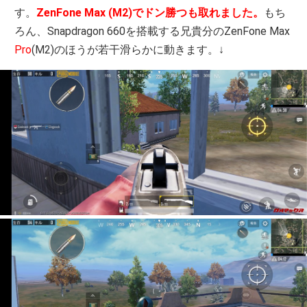
す。
ZenFone Max (M2)でドン勝つも取れました。
もち
ろん、Snapdragon 660を搭載する兄貴分のZenFone Max
Pro
(M2)のほうが若干滑らかに動きます。↓