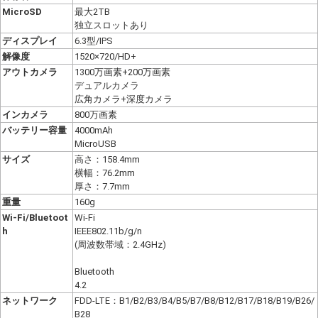
MicroSD
最大2TB
独立スロットあり
ディスプレイ
6.3型/IPS
解像度
1520×720/HD+
アウトカメラ
1300万画素+200万画素
デュアルカメラ
広角カメラ+深度カメラ
インカメラ
800万画素
バッテリー容量
4000mAh
MicroUSB
サイズ
高さ：158.4mm
横幅：76.2mm
厚さ：7.7mm
重量
160g
Wi-Fi/Bluetoot
Wi-Fi
h
IEEE802.11b/g/n
(周波数帯域：2.4GHz)
Bluetooth
4.2
ネットワーク
FDD-LTE：B1/B2/B3/B4/B5/B7/B8/B12/B17/B18/B19/B26/
B28