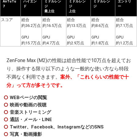
AnTuTu
ハイエン
ミドルレン
ミドルレン
ミドルレン
エントリ
7
ド
ジ
ジ
ジ
ー
最上位
上位
スコア
総合
総合
総合
総合
総合
約36.2万点
約16.5万点
約13.5万点
約8.6万点
約7.1万点
GPU
GPU
GPU
GPU
GPU
約15.7万点
約4.7万点
約2.9万点
約1.8万点
約1.2万点
ZenFone Max (M2)の性能は総合性能で10万点を超えてお
り、操作する限り以下のような一般的な使い方なら特段
不満なく利用できます。
案外、「これくらいの性能で十
分」って方が多そうです。
WEBページの閲覧
映画や動画の視聴
音楽ストリーミング
通話・メール・LINE
Twitter、Facebook、InstagramなどのSNS
写真・動画撮影