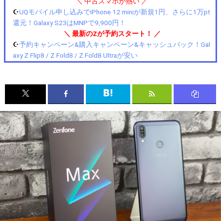
＼ 中古スマホが熱い ／
☪️
UQモバイル申し込みでiPhone 12 miniが新規1円、さらに1万pt
還元！Galaxy S23はMNPで9,900円！
＼ 最新のZが予約スタート！ ／
☪️
予約キャンペーン&購入キャンペーン&キャッシュバック！Gal
axy Z Flip8 / Z Fold8 / Z Fold8 Ultraが安い