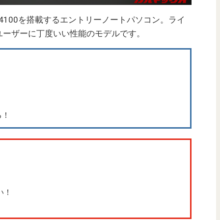
leron N4100を搭載するエントリーノートパソコン。ライ
ユーザーに丁度いい性能のモデルです。
る！
い！
！