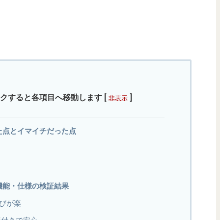
クすると各項目へ移動します
[
]
非表示
良かった点とイマイチだった点
実用と機能・仕様の検証結果
びが楽