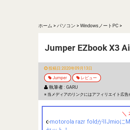
ホーム
>
パソコン
>
WindowsノートPC
>
Jumper EZbook X
投稿日:2020年09月13日
Jumper
レビュー
執筆者 :
GARU
※ 当メディアのリンクにはアフィリエイト広告
＼
motorola razr foldが
☪️
セット！