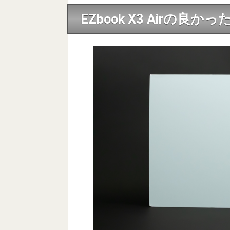
EZbook X3 Airの