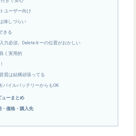
適付きで安心
トユーザー向け
Aは挿しづらい
できる
力必須。Deleteキーの位置がおかしい
良く実用的
！
音質は結構頑張ってる
。モバイルバッテリーからもOK
機レビューまとめ
売時期・価格・購入先