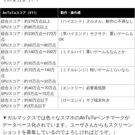
AnTuTuスコア（V11）
動作・操作感
総合スコア：約270万点以上
（ハイエンド）ヌルヌル。動作に不満なし
GPUスコア：約80万点以上
総合スコア：約200万点〜270万
（準ハイエンド）サクサク。重いゲームも
点
OK
GPUスコア：約60万点〜80万点
総合スコア：約140万点〜200万
（ミドルハイ）重いゲームもなんとか
点
GPUスコア：約30万点〜60万点
総合スコア：約70万点〜140万
（ミドルレンジ）軽いゲームくらいなら
点
GPUスコア：約15万点〜30万点
総合スコア：約40万点〜70万点
（エントリー）必要最低限
GPUスコア：約5万点〜15万点
総合スコア：約40万点以下
（ローエンド）サブ端末向き
GPUスコア：約5万点以下
▼ガルマックスでは色々なスマホのAnTuTuベンチマークが
データベース化されています。ユーザさんからもスクリーン
ショットを募集しているのでよろしければどうぞ。↓