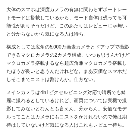
大体のスマホは深度カメラの有無に関わらずポートレー
トモードは搭載しているから、モード自体は残ってる可
能性がありそうだけど、このあたりはレビューじゃ無い
と分からないから気になる人は待ち。
構成としては広角の5,000万画素カメラとドアップで撮影
できるマクロカメラの2カメラ構成。いつも思うんだけど
マクロカメラ搭載するなら超広角兼マクロカメラ搭載し
たほうが良いと思うんだけれどな。まあ安価なスマホだ
しそこまでコストは割けんか。仕方ない。
メインカメラは4in1ピクセルビニング対応で暗所でも綺
麗に撮れるとしているけれど、画質については実機で撮
影してみないとなんとも言えん。分からん。安価なモデ
ルってことはカメラにもコストをかけれないので俺は期
待はしていないけど気になる人はこれもレビュー待ち。