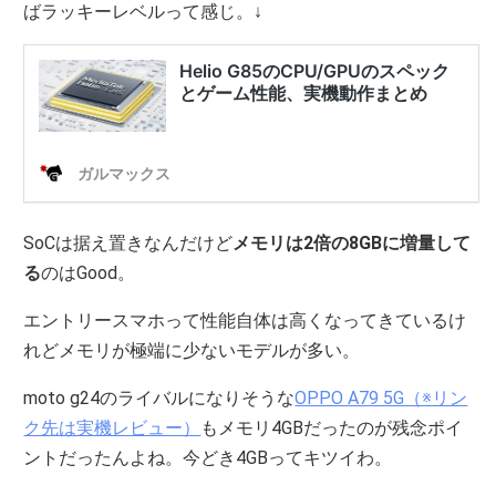
ばラッキーレベルって感じ。↓
SoCは据え置きなんだけど
メモリは2倍の8GBに増量して
る
のはGood。
エントリースマホって性能自体は高くなってきているけ
れどメモリが極端に少ないモデルが多い。
moto g24のライバルになりそうな
OPPO A79 5G（※リン
ク先は実機レビュー）
もメモリ4GBだったのが残念ポイ
ントだったんよね。今どき4GBってキツイわ。