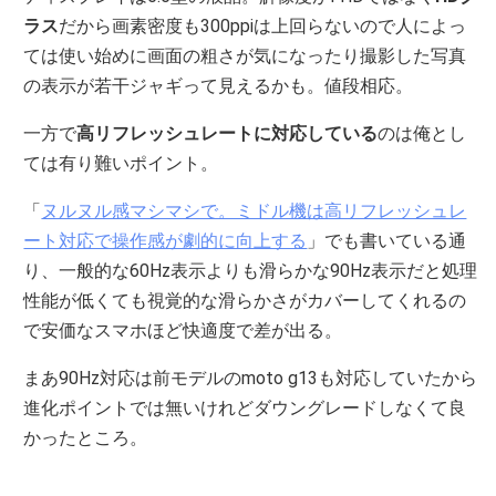
ラス
だから画素密度も300ppiは上回らないので人によっ
ては使い始めに画面の粗さが気になったり撮影した写真
の表示が若干ジャギって見えるかも。値段相応。
一方で
高リフレッシュレートに対応している
のは俺とし
ては有り難いポイント。
「
ヌルヌル感マシマシで。ミドル機は高リフレッシュレ
ート対応で操作感が劇的に向上する
」でも書いている通
り、一般的な60Hz表示よりも滑らかな90Hz表示だと処理
性能が低くても視覚的な滑らかさがカバーしてくれるの
で安価なスマホほど快適度で差が出る。
まあ90Hz対応は前モデルのmoto g13も対応していたから
進化ポイントでは無いけれどダウングレードしなくて良
かったところ。