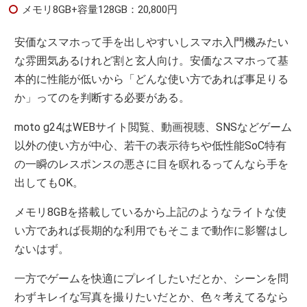
メモリ8GB+容量128GB：20,800円
安価なスマホって手を出しやすいしスマホ入門機みたい
な雰囲気あるけれど割と玄人向け。安価なスマホって基
本的に性能が低いから「どんな使い方であれば事足りる
か」ってのを判断する必要がある。
moto g24はWEBサイト閲覧、動画視聴、SNSなどゲーム
以外の使い方が中心、若干の表示待ちや低性能SoC特有
の一瞬のレスポンスの悪さに目を瞑れるってんなら手を
出してもOK。
メモリ8GBを搭載しているから上記のようなライトな使
い方であれば長期的な利用でもそこまで動作に影響はし
ないはず。
一方でゲームを快適にプレイしたいだとか、シーンを問
わずキレイな写真を撮りたいだとか、色々考えてるなら