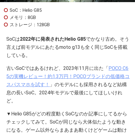
SoC：Helio G85
メモリ：8GB
ストレージ：128GB
SoCは
2022年に発表されたHelio G85
でかなり古め。そう
言えば前モデルにあたるmoto g13も全く同じSoCを搭載
している。
古いSoCではあるけれど、2023年11月に出た「
POCO C6
5の実機レビュー！約1.3万円！POCOブランドの低価格コ
スパスマホを試す！
」のモデルにも採用されるなど結構
息の長いSoC。2024年モデルで最後にしてほしいけれ
ど。
▼Helio G85がどの程度動くSoCなのか記事にしてるから
チェックしてみて。SoCが同じなら大体似たような動き
になる。ゲーム以外ならまあまあ動くけどゲームは動け