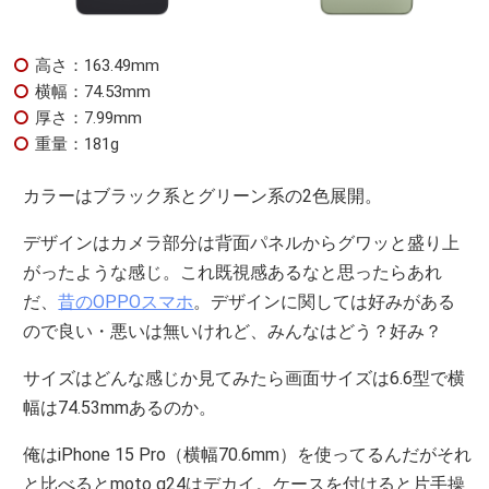
高さ：163.49mm
横幅：74.53mm
厚さ：7.99mm
重量：181g
カラーはブラック系とグリーン系の2色展開。
デザインはカメラ部分は背面パネルからグワッと盛り上
がったような感じ。これ既視感あるなと思ったらあれ
だ、
昔のOPPOスマホ
。デザインに関しては好みがある
ので良い・悪いは無いけれど、みんなはどう？好み？
サイズはどんな感じか見てみたら画面サイズは6.6型で横
幅は74.53mmあるのか。
俺はiPhone 15 Pro（横幅70.6mm）を使ってるんだがそれ
と比べるとmoto g24はデカイ。ケースを付けると片手操