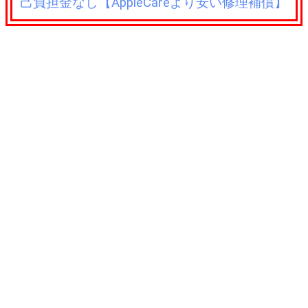
己負担金なし【AppleCareより安い修理補償】