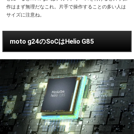
作はまず無理だなこれ。片手で操作することの多い人は
サイズに注意ね。
moto g24のSoCはHelio G85