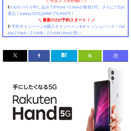
＼ 中古スマホが熱い ／
☪️
UQモバイル申し込みでiPhone 12 miniが新規1円、さらに1万pt
還元！Galaxy S23はMNPで9,900円！
＼ 最新のZが予約スタート！ ／
☪️
予約キャンペーン&購入キャンペーン&キャッシュバック！Gal
axy Z Flip8 / Z Fold8 / Z Fold8 Ultraが安い