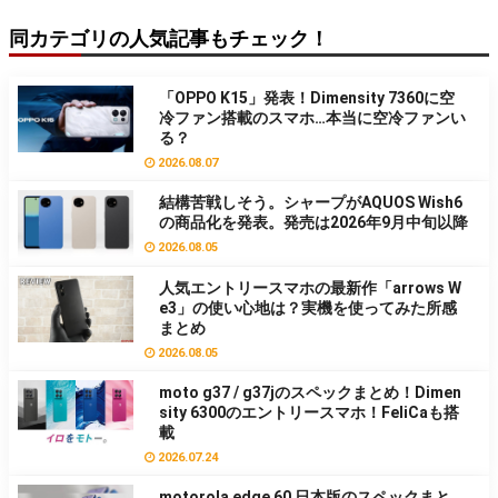
同カテゴリの人気記事もチェック！
「OPPO K15」発表！Dimensity 7360に空
冷ファン搭載のスマホ…本当に空冷ファンい
る？
2026.08.07
結構苦戦しそう。シャープがAQUOS Wish6
の商品化を発表。発売は2026年9月中旬以降
2026.08.05
人気エントリースマホの最新作「arrows W
e3」の使い心地は？実機を使ってみた所感
まとめ
2026.08.05
moto g37 / g37jのスペックまとめ！Dimen
sity 6300のエントリースマホ！FeliCaも搭
載
2026.07.24
motorola edge 60 日本版のスペックまと