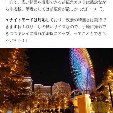
一方で、広い範囲を撮影できる超広角カメラは残念なが
ら非搭載。筆者としては超広角が欲しかった(´・ω・`)。
▼
ナイトモードは対応
しており、夜景の綺麗さは期待で
きますね！取り回しの良いサイズなので、手軽に撮影で
きつつキレイに撮れてSNSにアップ、ってこともできち
ゃいそう！↓