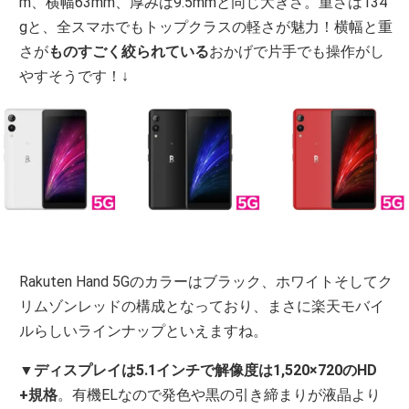
m、横幅63mm、厚みは9.5mmと同じ大きさ。重さは134
gと、全スマホでもトップクラスの軽さが魅力！横幅と重
さが
ものすごく絞られている
おかげで片手でも操作がし
やすそうです！↓
Rakuten Hand 5Gのカラーはブラック、ホワイトそしてク
リムゾンレッドの構成となっており、まさに楽天モバイ
ルらしいラインナップといえますね。
▼
ディスプレイは5.1インチで解像度は1,520×720のHD
+規格
。有機ELなので発色や黒の引き締まりが液晶より