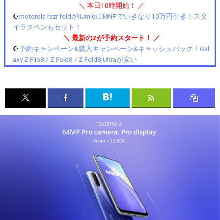
＼ 本日10時開始！ ／
☪️
motorola razr foldがIIJmioにMNPでいきなり10万円引き！スタ
イラスペンもセット！
＼ 最新のZが予約スタート！ ／
☪️
予約キャンペーン&購入キャンペーン&キャッシュバック！Gal
axy Z Flip8 / Z Fold8 / Z Fold8 Ultraが安い