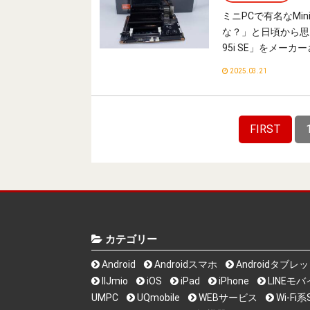
ミニPCで有名なMi
な？」と日頃から思っ
95i SE」をメー
2025.03.21
FIRST
カテゴリー
Android
Androidスマホ
Androidタブレ
IIJmio
iOS
iPad
iPhone
LINEモ
UMPC
UQmobile
WEBサービス
Wi-F