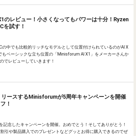
m AI X1のレビュー！小さくなってもパワーは十分！Ryzen
PCを試す！
のミニPCの中でも比較的リッチなモデルとして位置付けられているのがAI X
ベーシックな立ち位置の「Minisforum AI X1」をメーカーさんか
のでレビューしていきます！
リースするMinisforumが5周年キャンペーンを開催
オフ！
が5周年を記念したキャンペーンを開催。おめでとう！そしてありがとう！
る割引や製品購入でのプレゼントなどグッとお得に購入できるのでぜ