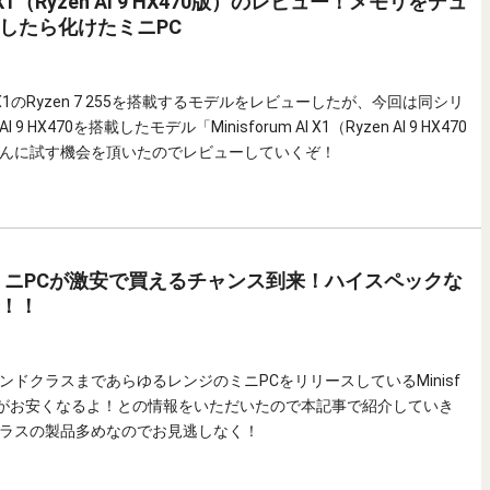
 AI X1（Ryzen AI 9 HX470版）のレビュー！メモリをデュ
したら化けたミニPC
 AI X1のRyzen 7 255を搭載するモデルをレビューしたが、今回は同シリ
I 9 HX470を搭載したモデル「Minisforum AI X1（Ryzen AI 9 HX470
んに試す機会を頂いたのでレビューしていくぞ！
umのミニPCが激安で買えるチャンス到来！ハイスペックな
！！
ンドクラスまであらゆるレンジのミニPCをリリースしているMinisf
たちがお安くなるよ！との情報をいただいたので本記事で紹介していき
ラスの製品多めなのでお見逃しなく！