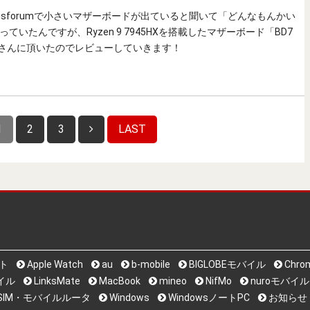
nisforumで小さいマザーボードが出ていると聞いて「どんなもんかい
ていたんですが、Ryzen 9 7945HXを搭載したマザーボード「BD7
カーさんに頂いたのでレビューしていきます！
1
2
3
LAST
ット
Apple Watch
au
b-mobile
BIGLOBEモバイル
Chro
バイル
LinksMate
MacBook
mineo
NifMo
nuroモバイル
i系SIM・モバイルルータ
Windows
WindowsノートPC
お知らせ