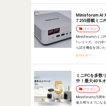
Minisforu
7 255搭載ミニ
パソコン
Minisforum
1シリーズ。その中でも
ら試す機会を頂いた
2025.06.17
ミニPCを多数リ
中！最大40％
パソコン
Minisforum
最大40％オフにな