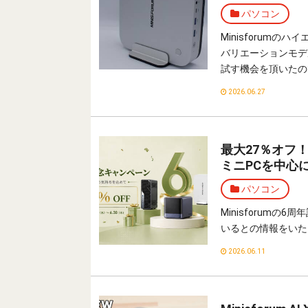
パソコン
Minisforumのハイエ
バリエーションモデ
試す機会を頂いたの
2026.06.27
最大27％オフ！
ミニPCを中心
パソコン
Minisforum
いるとの情報をいた
2026.06.11