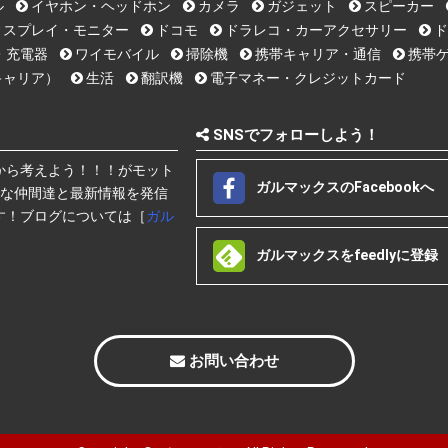
ル
イヤホン・ヘッドホン
カメラ
ガジェット
スピーカー
ィスプレイ・モニター
ドコモ
ドラレコ・カーアクセサリー
ド
・充電器
ワイモバイル
掃除機
携帯キャリア・通信
携帯ゲ
キャリア）
生活
翻訳機
電子マネー・クレジットカード
SNSでフォローしよう！
から考えよう！！！がモット
ガルマックスのFacebookへ
快な仲間達と最新情報を発信
す！ブログについては［
ガル
ガルマックスをfeedlyに登録
お問い合わせ