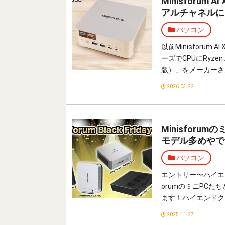
Minisforum
アルチャネルに
パソコン
以前Minisforum
ーズでCPUにRyzen A
版）」をメーカーさ
2026.03.22
Minisfor
モデル多めやで
パソコン
エントリー〜ハイエ
orumのミニPC
ます！ハイエンドク
2025.11.27