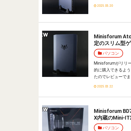
2025.05.20
Minisforu
定のスリム型ゲ
パソコン
Minisforumが
的に購入できるよう
たのでレビューでま
2025.03.22
Minisforum
X内蔵のMini
パソコン