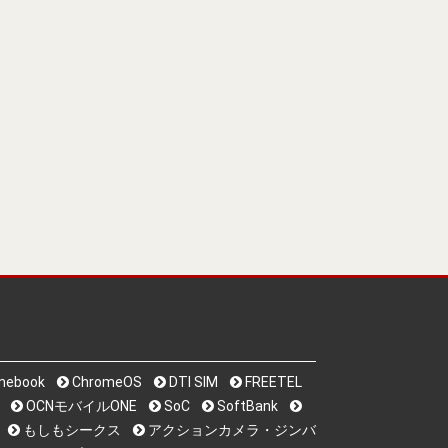
mebook
ChromeOS
DTI SIM
FREETEL
OCNモバイルONE
SoC
SoftBank
もしもシークス
アクションカメラ・ジンバ