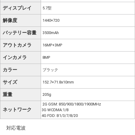
ディスプレイ
5.7型
解像度
1440×720
バッテリー容量
3500mAh
アウトカメラ
16MP+3MP
インカメラ
8MP
カラー
ブラック
サイズ
152.7×71.8x10mm
重量
205g
2G GSM: 850/900/1800/1900MHz
ネットワーク
3G WCDMA:1/8
4G FDD: B1/3/7/8/20
対応電波