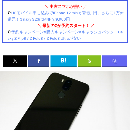
＼ 中古スマホが熱い ／
☪️
UQモバイル申し込みでiPhone 12 miniが新規1円、さらに1万pt
還元！Galaxy S23はMNPで9,900円！
＼ 最新のZが予約スタート！ ／
☪️
予約キャンペーン&購入キャンペーン&キャッシュバック！Gal
axy Z Flip8 / Z Fold8 / Z Fold8 Ultraが安い