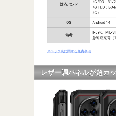
4G FDD：B1/2/
対応バンド
4G TDD：B34/
5G：-
OS
Android 14
IP69K、MIL-S
備考
急速逆充電（1
スペック表に関する免責事項
レザー調パネルが超カッ