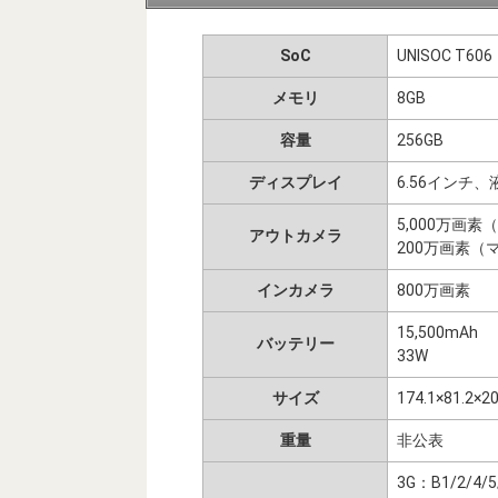
SoC
UNISOC T606
メモリ
8GB
容量
256GB
ディスプレイ
6.56インチ、液
5,000万画素
アウトカメラ
200万画素（
インカメラ
800万画素
15,500mAh
バッテリー
33W
サイズ
174.1×81.2×
重量
非公表
3G：B1/2/4/5