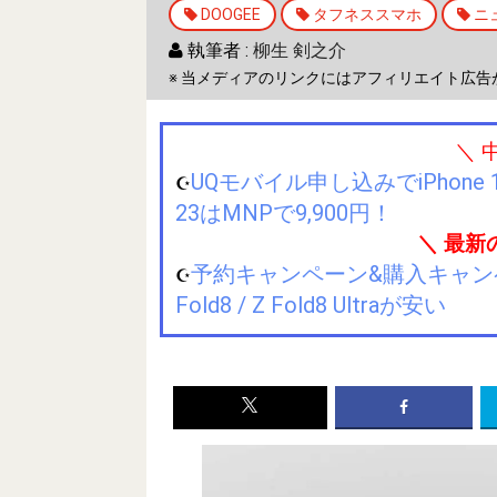
DOOGEE
タフネススマホ
ニ
執筆者 :
柳生 剣之介
※ 当メディアのリンクにはアフィリエイト広告
＼ 
UQモバイル申し込みでiPhone 1
☪️
23はMNPで9,900円！
＼ 最新
予約キャンペーン&購入キャンペーン&
☪️
Fold8 / Z Fold8 Ultraが安い