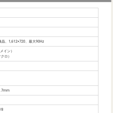
晶、1,612×720、最大90Hz
（メイン）
マクロ）
20.7mm
/8