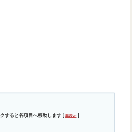
クすると各項目へ移動します
[
]
非表示