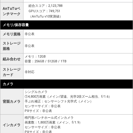
総合スコア：2,123,788
AnTuTuベ
GPUスコア：749,751
ンチマーク
（AnTuTu v10実測値）
メモリ/保存容量
メモリ規格
非公表
ストレージ
非公表
規格
メモリ：12GB
組み合わせ
容量：256GB / 512GB / 1TB
ストレージ
非対応
カード
カメラ
シングルカメラ
①4,800万画素（メイン/望遠、光学2倍ズーム相当、f/1.6）
背面カメラ
手ぶれ補正：センサーシフト光学式（メイン）
センサーサイズ：非公表
PXサイズ：非公表
楕円形パンチホール式インカメラ
画素数：1,800万画素（メイン、f/1.9）
インカメラ
センサーサイズ：非公表
PXサイズ：非公表