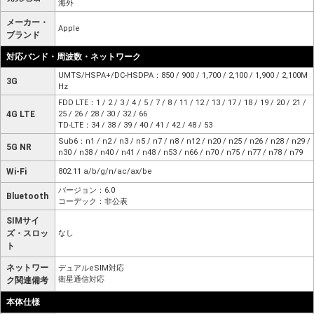
海外
メーカー・
Apple
ブランド
対応バンド・周波数・ネットワーク
UMTS/HSPA+/DC-HSDPA：850 / 900 / 1,700 / 2,100 / 1,900 / 2,100M
3G
Hz
FDD LTE：1 / 2 / 3 / 4 / 5 / 7 / 8 / 11 / 12 / 13 / 17 / 18 / 19 / 20 / 21 /
4G LTE
25 / 26 / 28 / 30 / 32 / 66
TD-LTE：34 / 38 / 39 / 40 / 41 / 42 / 48 / 53
Sub6：n1 / n2 / n3 / n5 / n7 / n8 / n12 / n20 / n25 / n26 / n28 / n29 /
5G NR
n30 / n38 / n40 / n41 / n48 / n53 / n66 / n70 / n75 / n77 / n78 / n79
Wi-Fi
802.11 a/b/g/n/ac/ax/be
バージョン：6.0
Bluetooth
コーデック：非公表
SIMサイ
ズ・スロッ
なし
ト
ネットワー
デュアルeSIM対応
衛星通信対応
ク関連備考
本体仕様