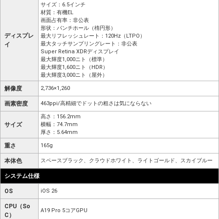
サイズ：6.5インチ
材質：有機EL
画面占有率：非公表
形状：パンチホール（楕円形）
ディスプレ
最大リフレッシュレート：120Hz（LTPO）
最大タッチサンプリングレート：非公表
イ
Super Retina XDRディスプレイ
最大輝度1,000ニト（標準）
最大輝度1,600ニト（HDR）
最大輝度3,000ニト（屋外）
解像度
2,736×1,260
画素密度
463ppi/高精細でドットの粗さは気にならない
高さ：156.2mm
サイズ
横幅：74.7mm
厚さ：5.64mm
重さ
165g
本体色
スペースブラック、クラウドホワイト、ライトゴールド、スカイブルー
システム仕様
OS
iOS 26
CPU（So
A19 Pro 5コアGPU
C）