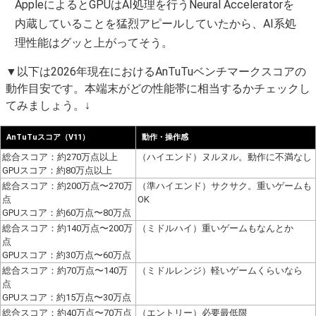
AppleによるとGPUはAI処理を行うNeural Acceleratorを
内蔵していることを猛烈アピールしていたから、AI系処
理性能はグッと上がってそう。
▼以下は2026年現在におけるAnTuTuベンチマークスコアの
動作目安です。本端末がどの性能帯に相当するかチェックし
てみましょう。↓
AnTuTuスコア（V11）
動作・操作感
総合スコア：約270万点以上
（ハイエンド）ヌルヌル。動作に不満なし
GPUスコア：約80万点以上
総合スコア：約200万点〜270万
（準ハイエンド）サクサク。重いゲームも
点
OK
GPUスコア：約60万点〜80万点
総合スコア：約140万点〜200万
（ミドルハイ）重いゲームもなんとか
点
GPUスコア：約30万点〜60万点
総合スコア：約70万点〜140万
（ミドルレンジ）軽いゲームくらいなら
点
GPUスコア：約15万点〜30万点
総合スコア：約40万点〜70万点
（エントリー）必要最低限