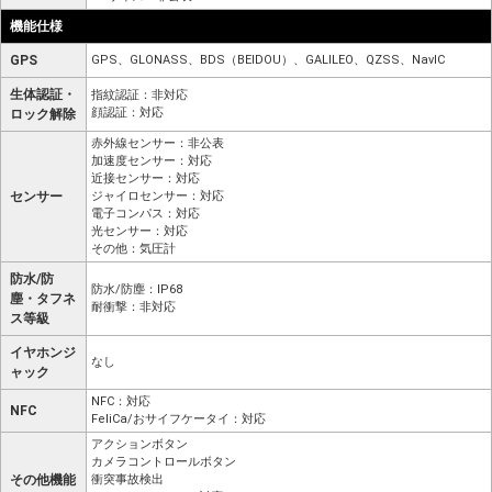
機能仕様
GPS
GPS、GLONASS、BDS（BEIDOU）、GALILEO、QZSS、NavIC
生体認証・
指紋認証：非対応
顔認証：対応
ロック解除
赤外線センサー：非公表
加速度センサー：対応
近接センサー：対応
センサー
ジャイロセンサー：対応
電子コンパス：対応
光センサー：対応
その他：気圧計
防水/防
防水/防塵：IP68
塵・タフネ
耐衝撃：非対応
ス等級
イヤホンジ
なし
ャック
NFC：対応
NFC
FeliCa/おサイフケータイ：対応
アクションボタン
カメラコントロールボタン
その他機能
衝突事故検出