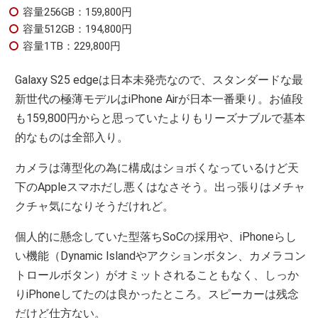
容量256GB：159,800円
容量512GB：194,800円
容量1TB：229,800円
Galaxy S25 edgeは日本未発売なので、スタンダードな最
新世代の極薄モデルはiPhone Airが日本一番乗り。お値段
も159,800円からと思っていたよりもリーズナブルで基本
的なものは全部入り。
カメラは薄型化の為に構成はショボくなっているけど天
下のAppleスマホだし悪くはなさそう。出っ張りはメチャ
クチャ気になりそうだけれど。
個人的に懸念していた型落ちSoCの採用や、iPhoneらし
い機能（Dynamic Islandやアクションボタン、カメラコン
トロールボタン）がオミットされることもなく、しっか
りiPhoneしてたのは良かったところ。スピーカーは残念
だけど仕方ない。