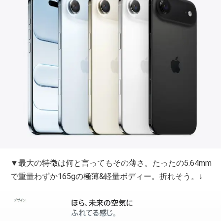
▼最大の特徴は何と言ってもその薄さ。たったの5.64mm
で重量わずか165gの極薄&軽量ボディー。折れそう。↓