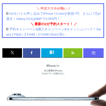
＼ 中古スマホが熱い ／
☪️
UQモバイル申し込みでiPhone 12 miniが新規1円、さらに1万pt
還元！Galaxy S23はMNPで9,900円！
＼ 最新のZが予約スタート！ ／
☪️
予約キャンペーン&購入キャンペーン&キャッシュバック！Gal
axy Z Flip8 / Z Fold8 / Z Fold8 Ultraが安い