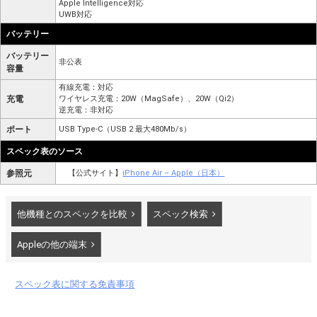
Apple Intelligence対応
UWB対応
バッテリー
バッテリー
非公表
容量
有線充電：対応
充電
ワイヤレス充電：20W（MagSafe）、20W（Qi2）
逆充電：非対応
ポート
USB Type-C（USB 2 最大480Mb/s）
スペック表のソース
参照元
【公式サイト】
iPhone Air – Apple（日本）
他機種とのスペックを比較
スペック検索
Appleの他の端末
スペック表に関する免責事項