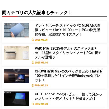
同カテゴリの人気記事もチェック！
ドン・キホーテ ストイックPC MUGA6の自
腹レビュー！Intel N100ノートPCの決定版
的存在。冗談抜きでオススメ！
2025.08.05
VAIO F16（2025モデル）のスペックまと
め！16型のスタイリッシュノートPCの新モ
デルが登場ッ！
2025.06.10
CHUWI Hi10 Maxのスペックまとめ！Intel N
100を搭載した13インチ級Windowsタブレ
ット！
2024.06.19
KUU Lebook Proのレビュー！使って分かっ
たメリット・デメリットと評価まとめ！
2022.04.08