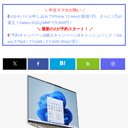
＼ 中古スマホが熱い ／
☪️
UQモバイル申し込みでiPhone 12 miniが新規1円、さらに1万pt
還元！Galaxy S23はMNPで9,900円！
＼ 最新のZが予約スタート！ ／
☪️
予約キャンペーン&購入キャンペーン&キャッシュバック！Gal
axy Z Flip8 / Z Fold8 / Z Fold8 Ultraが安い