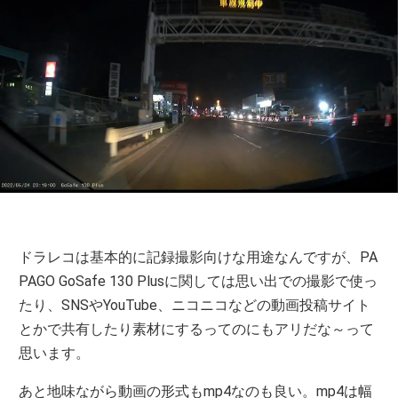
ドラレコは基本的に記録撮影向けな用途なんですが、PA
PAGO GoSafe 130 Plusに関しては思い出での撮影で使っ
たり、SNSやYouTube、ニコニコなどの動画投稿サイト
とかで共有したり素材にするってのにもアリだな～って
思います。
あと地味ながら動画の形式もmp4なのも良い。mp4は幅