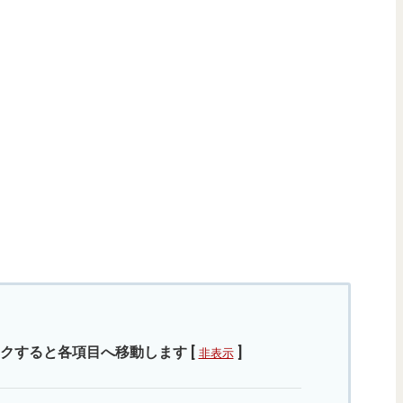
クすると各項目へ移動します
[
]
非表示