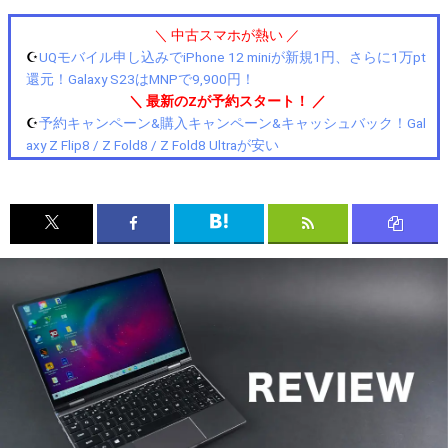
＼ 中古スマホが熱い ／
☪️
UQモバイル申し込みでiPhone 12 miniが新規1円、さらに1万pt
還元！Galaxy S23はMNPで9,900円！
＼ 最新のZが予約スタート！ ／
☪️
予約キャンペーン&購入キャンペーン&キャッシュバック！Gal
axy Z Flip8 / Z Fold8 / Z Fold8 Ultraが安い