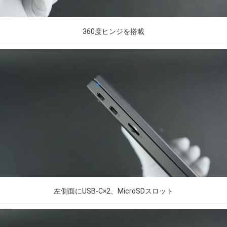
360度ヒンジを搭載
左側面にUSB-C×2、MicroSDスロット